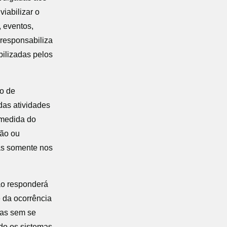
abilizar o
 eventos,
responsabiliza
bilizadas pelos
ão de
das atividades
 medida do
ção ou
das somente nos
o responderá
 da ocorrência
mas sem se
ndo os sistemas