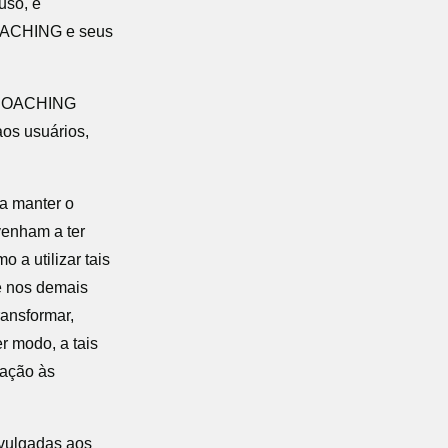
uso, é
COACHING e seus
UDCOACHING
os usuários,
a manter o
venham a ter
 a utilizar tais
e nos demais
ansformar,
er modo, a tais
gação às
ivulgadas aos