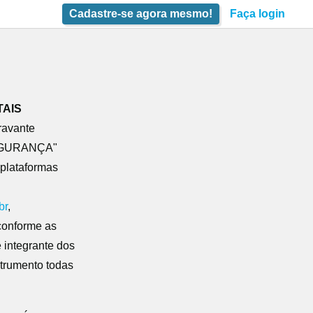
Cadastre-se agora mesmo!
Faça login
TAIS
ravante
SEGURANÇA"
 plataformas
br
,
 conforme as
 integrante dos
trumento todas