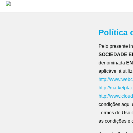
Política
Pelo presente i
SOCIEDADE E
denominada
EN
aplicável à util
http://www.web
http://marketpl
http://www.clou
condições aqui e
Termos de Uso 
as condições e 