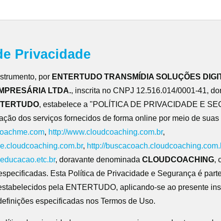
 de Privacidade
nstrumento, por
ENTERTUDO TRANSMÍDIA SOLUÇÕES DIGI
MPRESÁRIA LTDA.
, inscrita no CNPJ 12.516.014/0001-41, do
TERTUDO
, estabelece a "POLÍTICA DE PRIVACIDADE E 
ização dos serviços fornecidos de forma online por meio de suas
coachme.com
,
http://www.cloudcoaching.com.br
,
ace.cloudcoaching.com.br
,
http://buscacoach.cloudcoaching.com.
deducacao.etc.br
, doravante denominada
CLOUDCOACHING
,
specificadas. Esta Política de Privacidade e Segurança é parte
estabelecidos pela ENTERTUDO, aplicando-se ao presente ins
definições especificadas nos Termos de Uso.