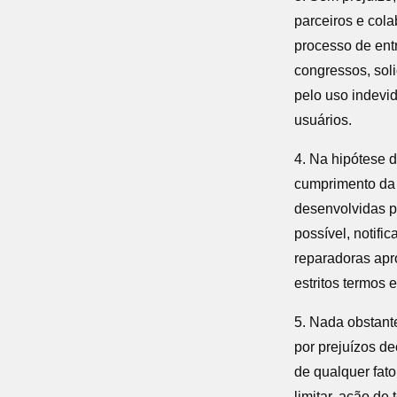
parceiros e co
processo de ent
congressos, so
pelo uso indevi
usuários.
4. Na hipótese 
cumprimento da l
desenvolvidas 
possível, notif
reparadoras apr
estritos termos 
5. Nada obstan
por prejuízos d
de qualquer fa
limitar, ação de