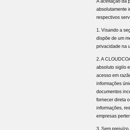
A aceitação da 
absolutamente 
respectivos serv
1. Visando a s
dispõe de um mo
privacidade na u
2. A CLOUDCOAC
absoluto sigilo 
acesso em razão
informações úni
documentos inco
fornecer direta 
informações, re
empresas pert
3. Sem prejuízo