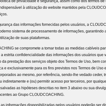
política de privacidade e segurança, assim como dos termos de 
indispensável à utilização do website mantidos pela CLOUD
iços.
egurança das informações fornecidas pelos usuários, a CLO
derno sistema de processamento de informações, garantindo a
tilização de suas plataformas.
HING se compromete a tomar todas as medidas cabíveis par
e a estrita confidencialidade das informações dos usuários que 
 da prestação dos serviços objeto dos Termos de Uso, bem como
ca e exclusivamente para os fins previstos nos Termos de Uso 
rporados ao mesmo, por referência, sendo-lhe vedado ceder, tr
ou indiretamente e (ou) permitir acesso por terceiros, por qualqu
ssalvadas as hipóteses descritas no item 3 abaixo ou sua divul
encentes ao Grupo CLOUDCOACHING.
, as informações disponibilizadas pelos usuários poderão ser d