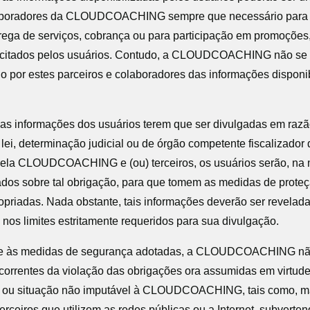
laboradores da CLOUDCOACHING sempre que necessário para vi
rega de serviços, cobrança ou para participação em promoções,
licitados pelos usuários. Contudo, a CLOUDCOACHING não se 
do por estes parceiros e colaboradores das informações disponi
das informações dos usuários terem que ser divulgadas em raz
ei, determinação judicial ou de órgão competente fiscalizador 
pela CLOUDCOACHING e (ou) terceiros, os usuários serão, na
icados sobre tal obrigação, para que tomem as medidas de prote
opriadas. Nada obstante, tais informações deverão ser revela
e nos limites estritamente requeridos para sua divulgação.
te às medidas de segurança adotadas, a CLOUDCOACHING nã
ecorrentes da violação das obrigações ora assumidas em virtude
to ou situação não imputável à CLOUDCOACHING, tais como, 
 terceiros que utilizem as redes públicas ou a Internet, subverte